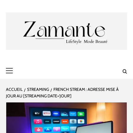
Aller
au
contenu
ZAMANTE 🎀
✔ LIFESTYLE ✔ MODE ✔ BEAUTÉ
Menu
principal
ACCUEIL
STREAMING
FRENCH STREAM : ADRESSE MISE À
JOUR AU [STREAMING DATE='JOUR']