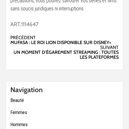
précautions, vous pouvez savourer vos séries et films
sans soucis juridiques ni interruptions.
ART.1114647
Navigation
PRÉCÉDENT
MUFASA : LE ROI LION DISPONIBLE SUR DISNEY+
d’article
SUIVANT
UN MOMENT D’ÉGAREMENT STREAMING : TOUTES
LES PLATEFORMES
Navigation
Beauté
Femmes
Hommes