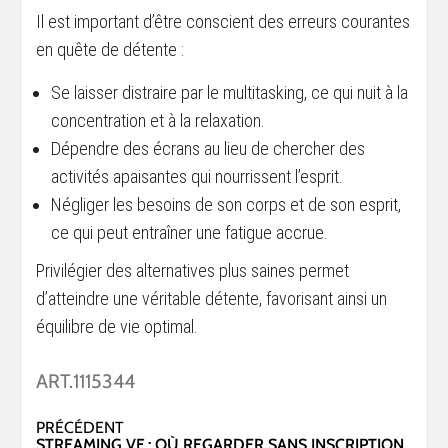
Il est important d’être conscient des erreurs courantes
en quête de détente :
Se laisser distraire par le multitasking, ce qui nuit à la
concentration et à la relaxation.
Dépendre des écrans au lieu de chercher des
activités apaisantes qui nourrissent l’esprit.
Négliger les besoins de son corps et de son esprit,
ce qui peut entraîner une fatigue accrue.
Privilégier des alternatives plus saines permet
d’atteindre une véritable détente, favorisant ainsi un
équilibre de vie optimal.
ART.1115344
Navigation
PRÉCÉDENT
STREAMING VF : OÙ REGARDER SANS INSCRIPTION