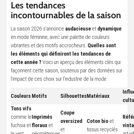
Les tendances
incontournables de la saison
La saison 2026 s’annonce
audacieuse
et
dynamique
en mode féminine, avec une palette de couleurs
vibrantes et des motifs accrocheurs.
Quelles sont
les éléments qui définiront les tendances de
cette année ?
Voici un aperçu des éléments clés qui
façonnent cette saison, soutenus par des données sur
l’impact de ces choix sur l’industrie de la mode :
Infl
Couleurs
Motifs
Silhouettes
Matériaux
cultu
Tons vifs
Coupe
comme le
Imprimés
Réfé
oversized
Coton bio
et
fuchsia et
floraux
et
vint
et
tissus recyclés
le vert
géométriques
art ur