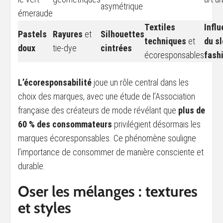
asymétrique
émeraude
Textiles
Infl
Pastels
Rayures
et
Silhouettes
techniques
et
du s
doux
tie-dye
cintrées
écoresponsables
fash
L’écoresponsabilité
joue un rôle central dans les
choix des marques, avec une étude de l’Association
française des créateurs de mode révélant que
plus de
60 % des consommateurs
privilégient désormais les
marques écoresponsables. Ce phénomène souligne
l’importance de consommer de manière consciente et
durable.
Oser les mélanges : textures
et styles