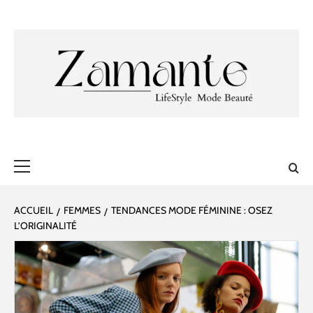
Aller
au
contenu
ZAMANTE 🎀
✔ LIFESTYLE ✔ MODE ✔ BEAUTÉ
Menu
principal
ACCUEIL
FEMMES
TENDANCES MODE FÉMININE : OSEZ
L’ORIGINALITÉ